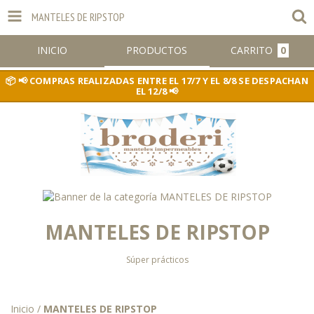
MANTELES DE RIPSTOP
INICIO
PRODUCTOS
CARRITO
0
📢 COMPRAS REALIZADAS ENTRE EL 17/7 Y EL 8/8 SE DESPACHAN
EL 12/8 📢
MANTELES DE RIPSTOP
Súper prácticos
Inicio
/
MANTELES DE RIPSTOP