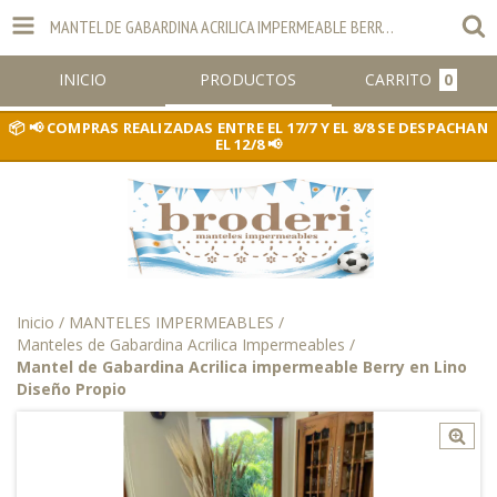
MANTEL DE GABARDINA ACRILICA IMPERMEABLE BERRY EN LINO DISEÑO PROPIO
INICIO
PRODUCTOS
CARRITO
0
📢 COMPRAS REALIZADAS ENTRE EL 17/7 Y EL 8/8 SE DESPACHAN
EL 12/8 📢
Inicio
/
MANTELES IMPERMEABLES
/
Manteles de Gabardina Acrilica Impermeables
/
Mantel de Gabardina Acrilica impermeable Berry en Lino
Diseño Propio