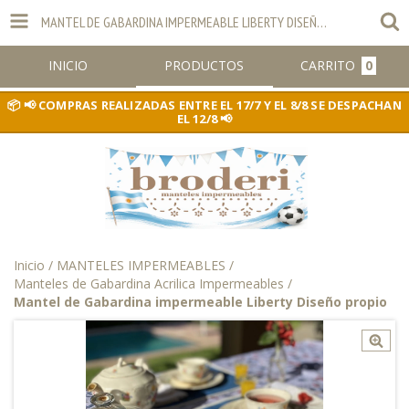
MANTEL DE GABARDINA IMPERMEABLE LIBERTY DISEÑO PROPIO
INICIO
PRODUCTOS
CARRITO
0
📢 COMPRAS REALIZADAS ENTRE EL 17/7 Y EL 8/8 SE DESPACHAN
EL 12/8 📢
Inicio
/
MANTELES IMPERMEABLES
/
Manteles de Gabardina Acrilica Impermeables
/
Mantel de Gabardina impermeable Liberty Diseño propio